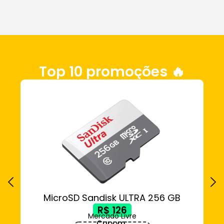
Top 10 promoções 🔥
MicroSD Sandisk ULTRA 256 GB
DE
R$ 126
Mercado Livre
Cupom: