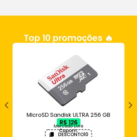
Top 10 promoções 🔥
MicroSD Sandisk ULTRA 256 GB
DE
R$ 126
Mercado Livre
Cupom:
DESCONTO10