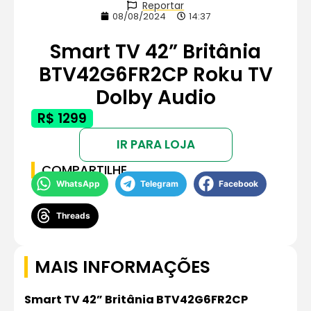
Reportar
08/08/2024
14:37
Smart TV 42” Britânia
BTV42G6FR2CP Roku TV
Dolby Audio
R$ 1299
IR PARA LOJA
COMPARTILHE
WhatsApp
Telegram
Facebook
Threads
MAIS INFORMAÇÕES
Smart TV 42” Britânia BTV42G6FR2CP