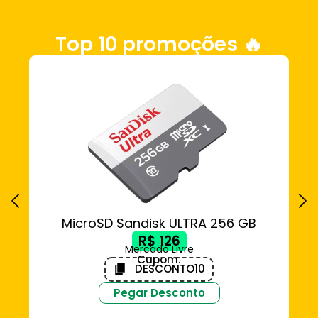
Top 10 promoções 🔥
MicroSD Sandisk ULTRA 256 GB
DE
R$ 126
Mercado Livre
Cupom:
DESCONTO10
Pegar Desconto