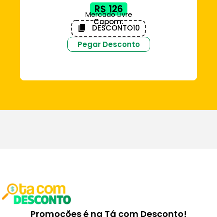
DE
R$ 126
Mercado Livre
Cupom:
DESCONTO10
Pegar Desconto
Promoções é na Tá com Desconto!