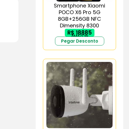
Smartphone Xiaomi
POCO X6 Pro 5G
8GB+256GB NFC
Dimensity 8300
R$ 18885
AMAZON
Pegar Desconto