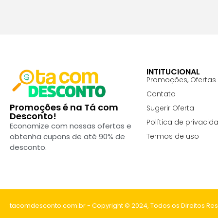
INTITUCIONAL
Promoções, Ofertas
Contato
Promoções é na Tá com
Sugerir Oferta
Desconto!
Política de privacid
Economize com nossas ofertas e
Termos de uso
obtenha cupons de até 90% de
desconto.
tacomdesconto.com.br - Copyright © ­2024, Todos os Direitos Re