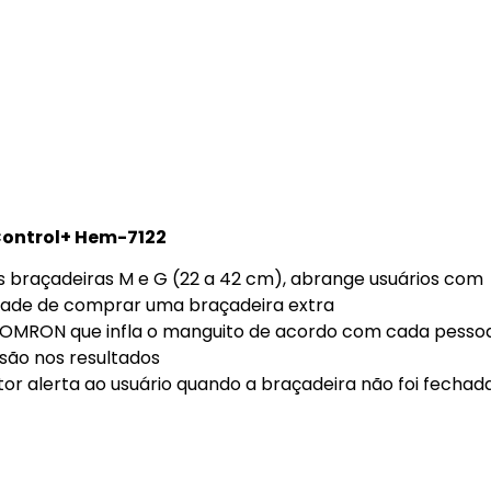
Control+ Hem-7122
s braçadeiras M e G (22 a 42 cm), abrange usuários com
idade de comprar uma braçadeira extra
va OMRON que infla o manguito de acordo com cada pessoa
são nos resultados
tor alerta ao usuário quando a braçadeira não foi fechad