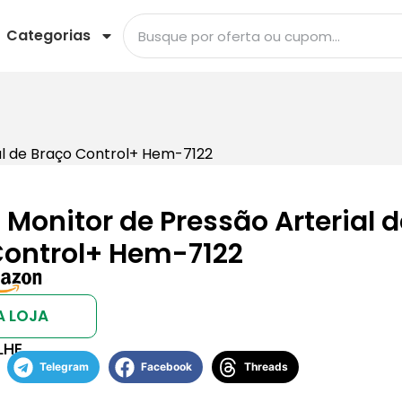
Categorias
l de Braço Control+ Hem-7122
onitor de Pressão Arterial d
Control+ Hem-7122
A LOJA
LHE
Telegram
Facebook
Threads