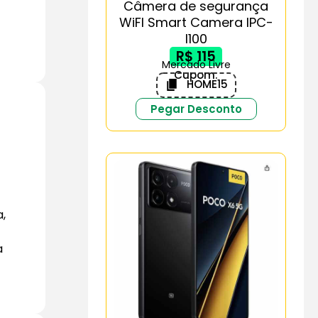
Câmera de segurança
WiFI Smart Camera IPC-
I100
R$ 115
Mercado Livre
Cupom:
HOME15
Pegar Desconto
,
a