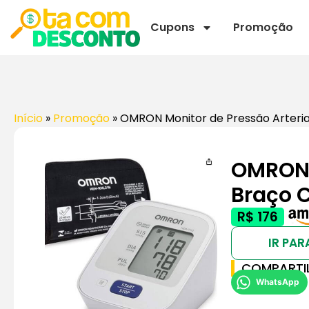
Cupons
Promoção
Início
»
Promoção
»
OMRON Monitor de Pressão Arteria
OMRON M
Braço 
R$ 176
IR PAR
COMPARTI
WhatsApp