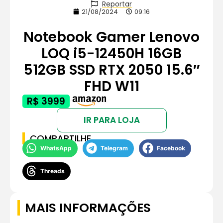
Reportar
21/08/2024
09:16
Notebook Gamer Lenovo
LOQ i5-12450H 16GB
512GB SSD RTX 2050 15.6″
FHD W11
R$ 3999
IR PARA LOJA
COMPARTILHE
WhatsApp
Telegram
Facebook
Threads
MAIS INFORMAÇÕES