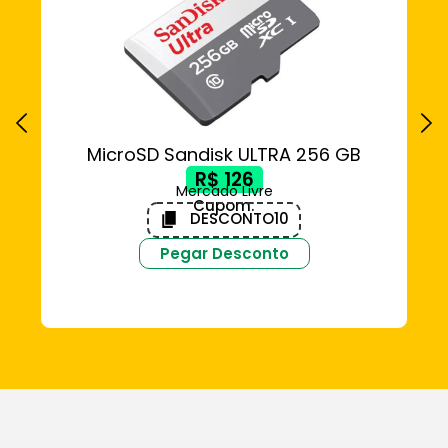
MicroSD Sandisk ULTRA 256 GB
DE
R$ 126
Mercado Livre
Cupom:
DESCONTO10
Pegar Desconto