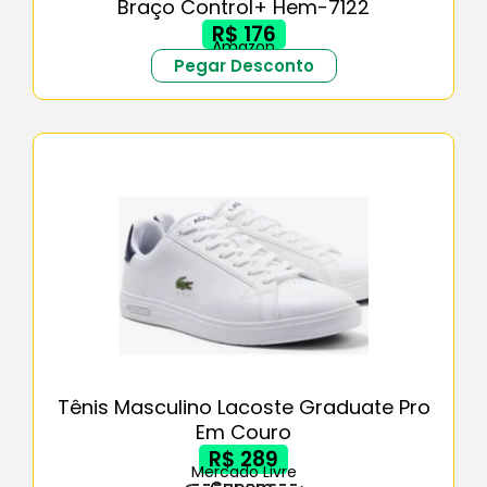
Braço Control+ Hem-7122
R$ 176
Amazon
Pegar Desconto
Tênis Masculino Lacoste Graduate Pro
Em Couro
R$ 289
Mercado Livre