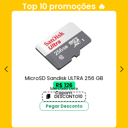
Top 10 promoções 🔥
MicroSD Sandisk ULTRA 256 GB
DE
R$ 126
Mercado Livre
Cupom:
DESCONTO10
Pegar Desconto