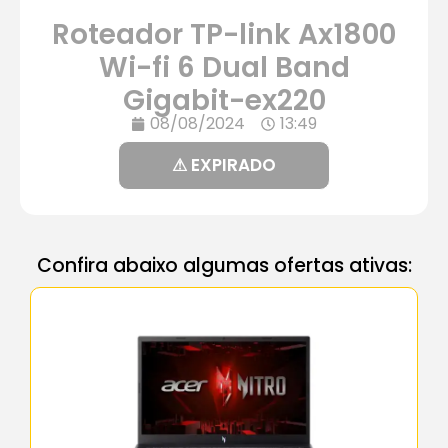
Roteador TP-link Ax1800
Wi-fi 6 Dual Band
Gigabit-ex220
08/08/2024
13:49
⚠ EXPIRADO
Confira abaixo algumas ofertas ativas: