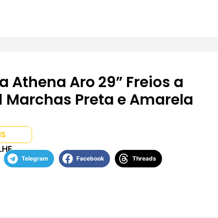
ta Athena Aro 29” Freios a
1 Marchas Preta e Amarela
IS
LHE
Telegram
Facebook
Threads